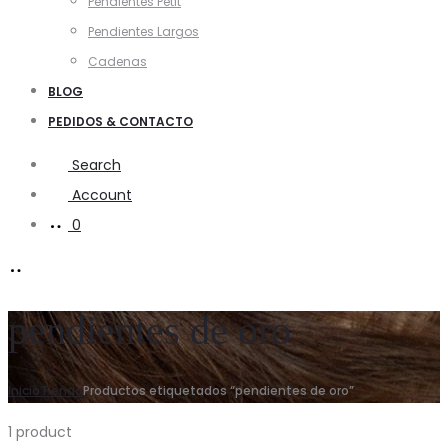
Pendientes Petit
Pendientes Largos
Cadenas
BLOG
PEDIDOS & CONTACTO
Search
Account
0
pendientes de oro
Inicio
Tienda
Productos etiquetados “pendientes de oro”
1 product