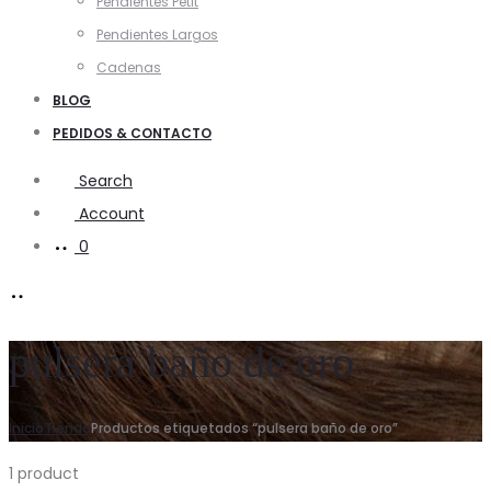
Pendientes Petit
Pendientes Largos
Cadenas
BLOG
PEDIDOS & CONTACTO
Search
Account
0
pulsera baño de oro
Inicio
Tienda
Productos etiquetados “pulsera baño de oro”
1 product