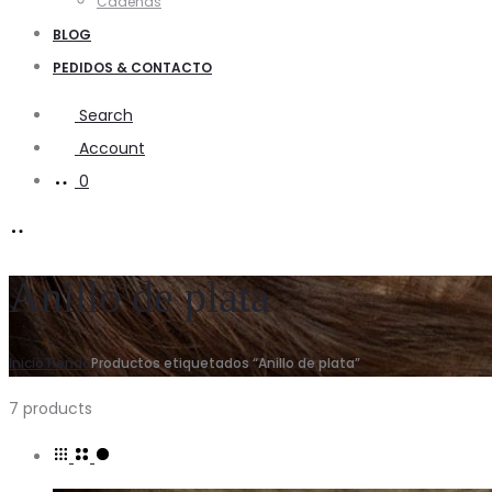
Cadenas
BLOG
PEDIDOS & CONTACTO
Search
Account
0
Anillo de plata
Inicio
Tienda
Productos etiquetados “Anillo de plata”
7 products