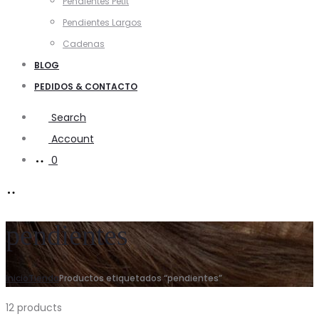
Pendientes Petit
Pendientes Largos
Cadenas
BLOG
PEDIDOS & CONTACTO
Search
Account
0
pendientes
Inicio
Tienda
Productos etiquetados “pendientes”
12 products