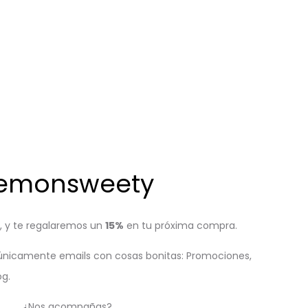
emonsweety
r, y te regalaremos un
15%
en tu próxima compra.
nicamente emails con cosas bonitas: Promociones,
og.
¿Nos acompañas?