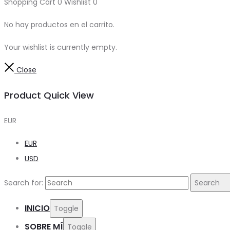
Shopping Cart
0
Wishlist
0
No hay productos en el carrito.
Your wishlist is currently empty.
Close
Product Quick View
EUR
EUR
USD
Search for:
Search
INICIO
Toggle
SOBRE MÍ
Toggle