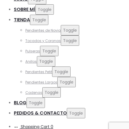
SOBRE MÍ
Toggle
TIENDA
Toggle
Toggle
Pendientes de Novia
Toggle
Tocados y Coronas
Toggle
Pulseras
Toggle
Anillos
Toggle
Pendientes Petit
Toggle
Pendientes Largos
Toggle
Cadenas
BLOG
Toggle
PEDIDOS & CONTACTO
Toggle
Shopping Cart
0