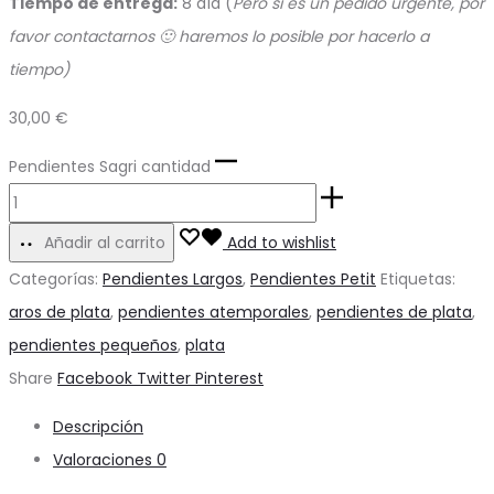
Tiempo de entrega:
8 día (
Pero si es un pedido urgente, por
favor contactarnos 🙂 haremos lo posible por hacerlo a
tiempo)
30,00
€
Pendientes Sagri cantidad
Añadir al carrito
Add to wishlist
Categorías:
Pendientes Largos
,
Pendientes Petit
Etiquetas:
aros de plata
,
pendientes atemporales
,
pendientes de plata
,
pendientes pequeños
,
plata
Share
Facebook
Twitter
Pinterest
Descripción
Valoraciones
0