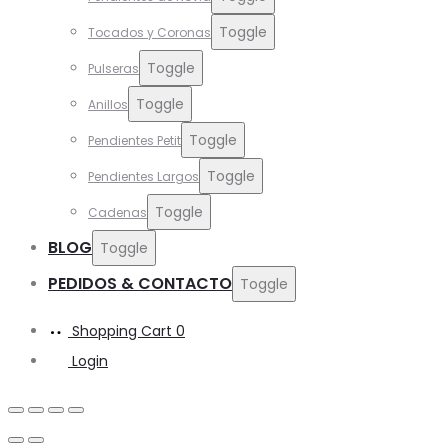
Toggle
Tocados y Coronas
Toggle
Pulseras
Toggle
Anillos
Toggle
Pendientes Petit
Toggle
Pendientes Largos
Toggle
Cadenas
BLOG
Toggle
PEDIDOS & CONTACTO
Toggle
Shopping Cart
0
Login