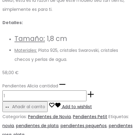
bella!, esta es la razón de que este modelo sea tan tierno,
simplemente es para ti.
Detalles:
Tamaño:
1,8 cm
Materiales:
Plata 925, cristales Swarovski, cristales
checos y perlas de agua.
58,00
€
Pendientes Alicia cantidad
Añadir al carrito
Add to wishlist
Categorías:
Pendientes de Novia
,
Pendientes Petit
Etiquetas:
novia
,
pendientes de plata
,
pendientes pequeños
,
pendientes
rosa
,
plata